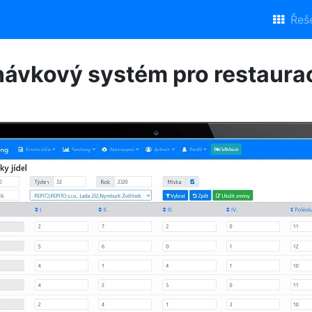
Řeše
ávkový systém pro restaura