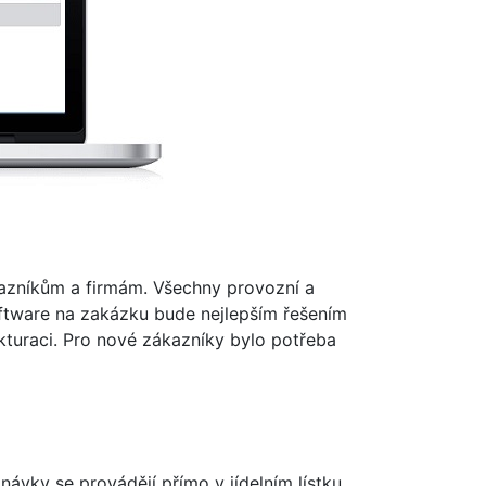
ákazníkům a firmám. Všechny provozní a
oftware na zakázku bude nejlepším řešením
akturaci. Pro nové zákazníky bylo potřeba
ávky se provádějí přímo v jídelním lístku