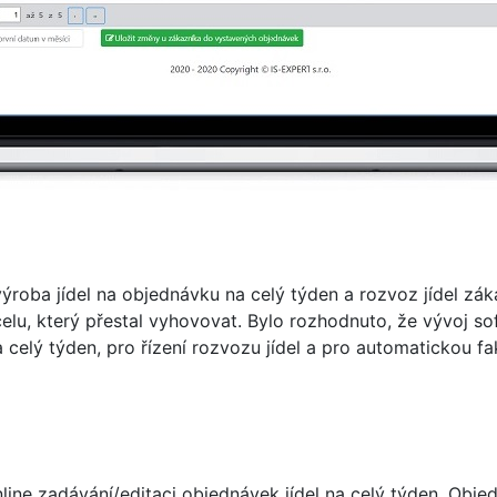
 výroba jídel na objednávku na celý týden a rozvoz jídel z
elu, který přestal vyhovovat. Bylo rozhodnuto, že vývoj s
a celý týden, pro řízení rozvozu jídel a pro automatickou f
ine zadávání/editaci objednávek jídel na celý týden. Objedn