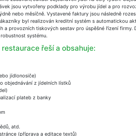
vek jsou vytvořeny podklady pro výrobu jídel a pro rozvo
týdně nebo měsíčně. Vystavené faktury jsou následně roz
kazníky byl realizován kreditní systém s automatickou akt
 a provozních tiskových sestav pro úspěšné řízení firmy.
a robustnost systému.
restaurace řeší a obsahuje:
ebo jídlonosiče)
 objednávání z jídelních lístků
del)
alizací plateb z banky
lem
bědů, atd.
tránce (příprava a editace textů)