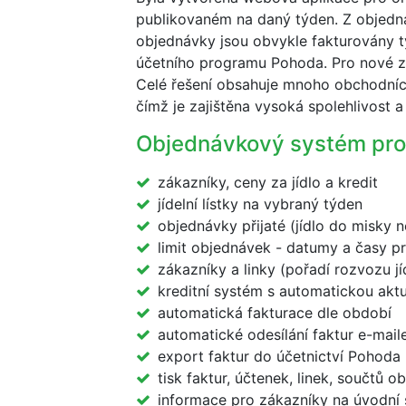
publikovaném na daný týden. Z objedná
objednávky jsou obvykle fakturovány 
účetního programu Pohoda. Pro nové zá
Celé řešení obsahuje mnoho obchodních
čímž je zajištěna vysoká spolehlivost 
Objednávkový systém pro 
zákazníky, ceny za jídlo a kredit
jídelní lístky na vybraný týden
objednávky přijaté (jídlo do misky n
limit objednávek - datumy a časy pro
zákazníky a linky (pořadí rozvozu jí
kreditní systém s automatickou aktu
automatická fakturace dle období
automatické odesílání faktur e-mai
export faktur do účetnictví Pohoda
tisk faktur, účtenek, linek, součtů o
informace pro zákazníky na úvodní s