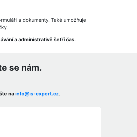
ormuláři a dokumenty. Také umožňuje
žky.
vání a administrativě šetří čas.
te se nám.
šte na
info@is-expert.cz
.