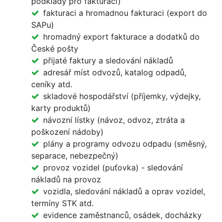
podklady pro fakturaci)
fakturaci a hromadnou fakturaci (export do
SAPu)
hromadný export fakturace a dodatků do
České pošty
přijaté faktury a sledování nákladů
adresář míst odvozů, katalog odpadů,
ceníky atd.
skladové hospodářství (příjemky, výdejky,
karty produktů)
návozní lístky (návoz, odvoz, ztráta a
poškození nádoby)
plány a programy odvozu odpadu (směsný,
separace, nebezpečný)
provoz vozidel (puťovka) - sledování
nákladů na provoz
vozidla, sledování nákladů a oprav vozidel,
termíny STK atd.
evidence zaměstnanců, osádek, docházky